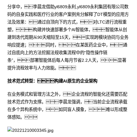
分享中，李晨龙借助yl6809永利,yl6809永利集团有限公司数
码的自身实践和医疗行业的客户案例充分解释了DT模型的应用方
法及效果：通过自顶向下的方式，对LTC进行流程重
塑，构建并快速部署多个AI智能体，智能体从创
建到迭代周期从90天缩短至15天，实现跨模块协同与业务
响应提速；同时，在某医药企业中，通
过自底向上的方法挖掘法规收集流程中的“隐性操作链
条”，部署智能体后每人每月节省2.2人天，显著
提升流程效率与人力效能。
技术范式转型：构建AI原生的企业架构
在业务模式和管理方法之外，企业流程的智能化还需要匹配
技术范式作为支撑。李晨龙强调，当前企业流程承载
在多个异构系统中，如同盲人摸象，难以形成整
体感知。