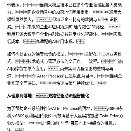
他表示，当前大模型技术已在多个专业领域超越人类能
力，但企业场景中的AI落地仍困难重重。通用大
模型虽然强大，但缺乏企业特有的数据与专业知识积
累。未来的企业AI应用须走向“通专融合”的路径，
利用开源大模型与企业内部数据共建专业化智能体，实现
低成本、高适配的AI应用体系。
如何构建企业的通专融合的模型，关键在于把握业务模
式、技术范式与管理方法的交汇点——流程。“当前
AI仍停留在单点应用，尚未实现流程层面的重构与再
造，而“AI for Process”正是以此为目标，推动企
业实现全面感知、快速决策与持续优化。”
从理念到落地：双路径驱动流程智能化
为了帮助企业系统性推进AI for Process的落地，yl6809永
利,yl6809永利集团有限公司数码基于大量实践提出“Twin-Drive双
驱动模型”，即“自顶向下”与“自底向上”相结合的推进方
法。