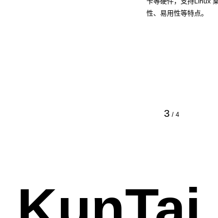
卡等硬件，支持Linu
性、易用性等特点。
3
/
4
KunTai