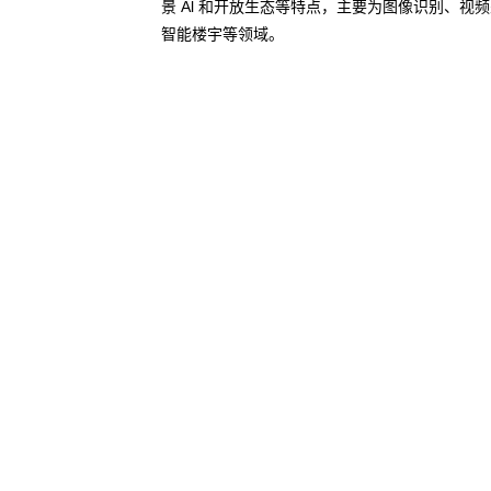
景 Al 和开放生态等特点，主要为图像识别、
智能楼宇等领域。
了解更多AI算力服务器