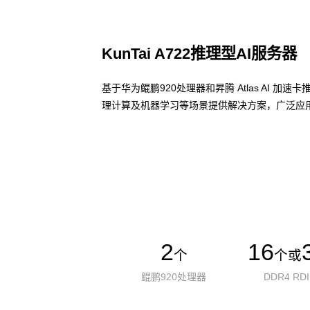
KunTai A722推理型AI服务器
基于华为鲲鹏920处理器和昇腾 Atlas AI 
理计算及机器学习等场景提供解决方案，广泛应用
了解更多AI算力服务器
2
16
个
个或
鲲鹏920处理器
DDR4 RD