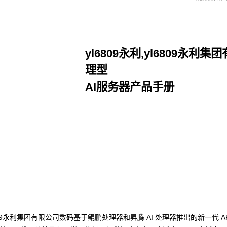
yl6809永利,yl6809永利集
理型
AI服务器产品手册
点击下载
永利,yl6809永利集团有限公司数码基于鲲鹏处理器和昇腾 AI 处理器推出的新