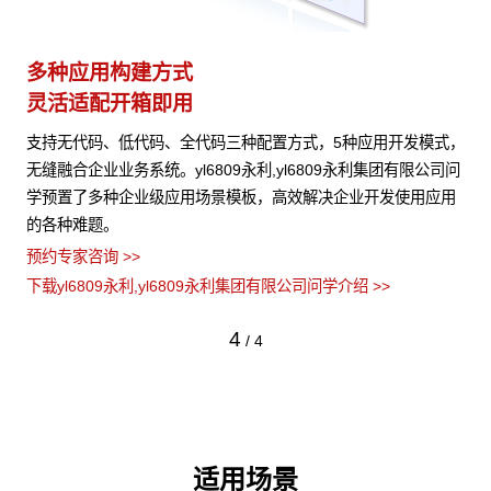
多种应用构建方式
异
灵活适配开箱即用
模
音视
支持无代码、低代码、全代码三种配置方式，5种应用开发模式，
yl
问权
无缝融合企业业务系统。yl6809永利,yl6809永利集团有限公司问
牌
学预置了多种企业级应用场景模板，高效解决企业开发使用应用
颈
的各种难题。
使
预约专家咨询 >>
预约
下载yl6809永利,yl6809永利集团有限公司问学介绍 >>
下载
4
/
4
适用场景