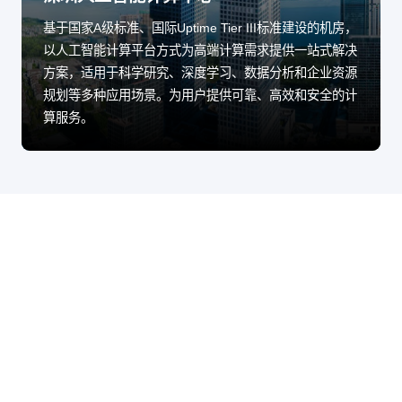
基于国家A级标准、国际Uptime Tier III标准建设的机房，
以人工智能计算平台方式为高端计算需求提供一站式解决
方案，适用于科学研究、深度学习、数据分析和企业资源
规划等多种应用场景。为用户提供可靠、高效和安全的计
算服务。
股票代码：000034.SZ
yl6809永利,yl6809永
yl6809永利,yl6809永
yl6809永利,yl6809永
利集团有限公司控股
利集团有限公司信息
利集团有限公司问学