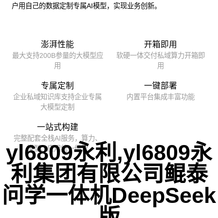
户用自己的数据定制专属AI模型，实现业务创新。
澎湃性能
开箱即用
最大支持200B参量的大模型应
软硬一体交付私域算力开箱即
用
用
专属定制
一键部署
企业私域知识库支持企业专属
内置平台集成丰富功能
大模型定制
一站式构建
完整配套全栈AI服务，算力、
yl6809永利,yl6809永
模型、应用统一纳管
利集团有限公司鲲泰
问学一体机DeepSeek
版