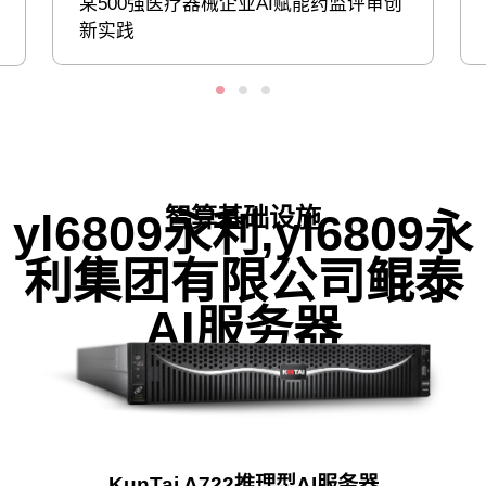
某500强医疗器械企业AI赋能药监评审创
新实践
智算基础设施
yl6809永利,yl6809永
利集团有限公司鲲泰
AI服务器
KunTai A722推理型AI服务器