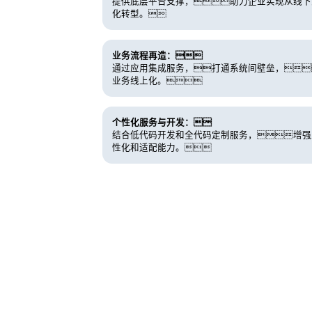
提供底层平台支撑，助力企业实现从线下
化转型。
业务流程再造：
通过应用集成服务，打通系统间壁垒，
业务线上化。
个性化服务与开发：
结合低代码开发和全代码定制服务，增强
性化和适配能力。
客户价值