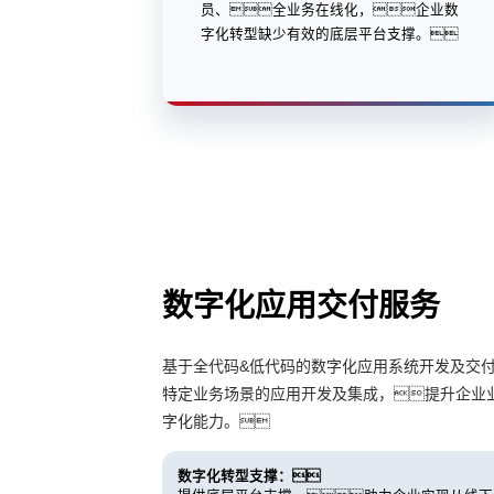
员、全业务在线化，企业数
字化转型缺少有效的底层平台支撑。
数字化应用交付服务
基于全代码&低代码的数字化应用系统开发及交
特定业务场景的应用开发及集成，提升企业
字化能力。
数字化转型支撑：