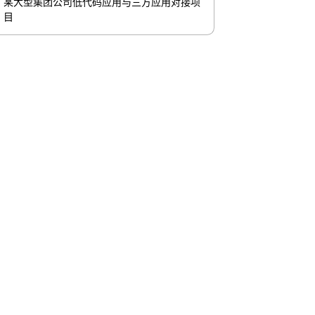
某大型集团公司低代码应用与三方应用对接项
目
限公司信息
联系我们
限公司鲲泰
限公司商桥