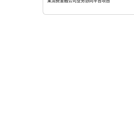
某消费金融公司业务协同平台项目
yl680
yl680
股票代码：000034.SZ
yl680
山石网科