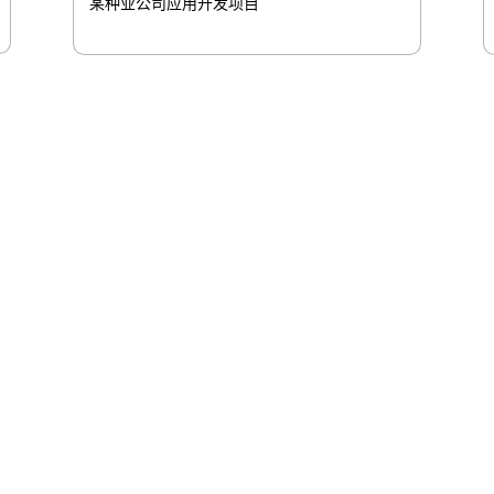
某种业公司应用开发项目
9永利,yl6809永利集团有限公司控股
yl6809永利,yl6809永利集团有
9永利,yl6809永利集团有限公司问学
yl6809永利,yl6809永利集团有
9永利,yl6809永利集团有限公司云科
yl6809永利,yl6809永利集团有
高科数聚
GoPomelo