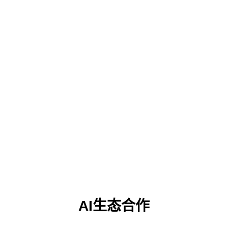
AI生态合作