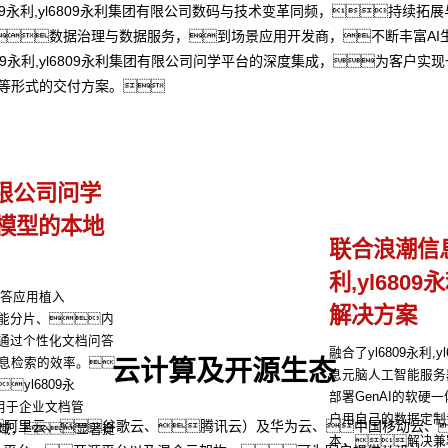
809永利,yl6809永利集团有限公司数码与技术变革同频，持续
数据治理与数据服务，到场景应用开发商，不断丰富AI生
09永利,yl6809永利集团有限公司问学平台的深度集成，为客户实
机等形式的交付方案。
团有限公司问学
大模型的本地
联合浪潮信息
利,yl68
能问答应用植入
解决方案
智能分片、内
通过个性化文档问答
融合了yl6809永利
云计算及开源生态
息检索的效率。
息元脑人工智能服务
yl6809永
部署GenAI的软
适用于企业文档管
户用自己的数据定制
、阿里云、谷歌云、腾讯云）及华为云、中国移动云
域，显著提
本，解决兼