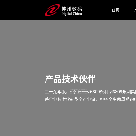
首页
产品技术伙伴
二十余年来，yl6809永利,yl680
盖企业数字化转型全产业链、全生命周期的