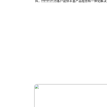
阵，为客户提供丰富产品组合和一体化解决
制造业装配产
印解决方案