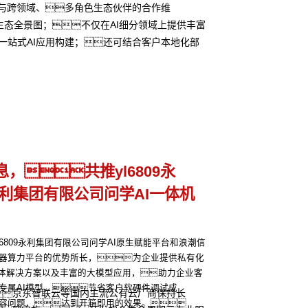
拓展与跨领域、多角色生态伙伴的合作维
态全景图；不仅在AI细分领域上提供丰富
现一站式AI应用构建；还可结合客户本地化部
，共推yl6809永
09永利集团有限公司问学AI一体机
,yl6809永利集团有限公司问学AI原生赋能平台和浪潮信
器算力平台的优势所长，为企业提供私有化
硬一体解决方案以及丰富的大模型应用，助力企业客
专属AI模型，节省客户软硬件调试成
、京东智联云等国内主流公有云厂商保持长
容问题，达到开箱即用的效果。