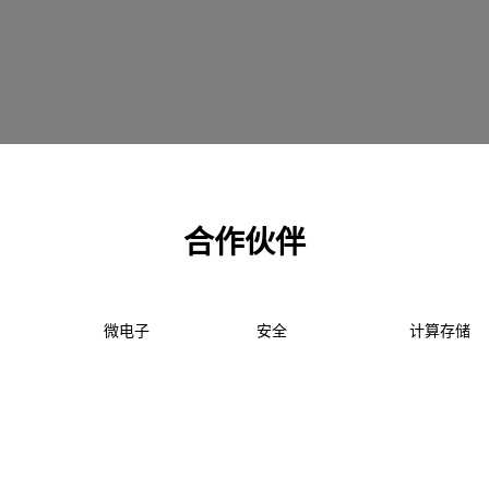
合作伙伴
微电子
安全
计算存储