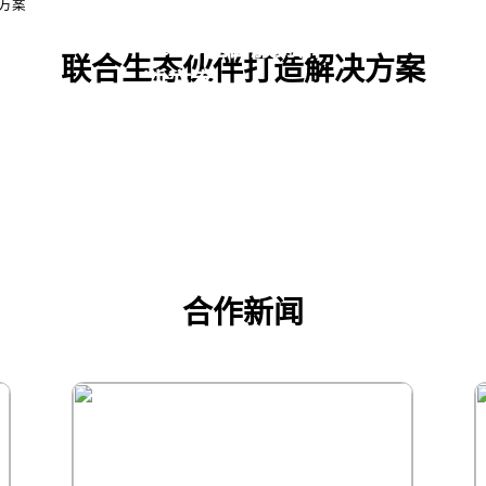
方案
线打
RaaS运营服务解
智能
联合生态伙伴打造解决方案
决方案
解决
合作新闻