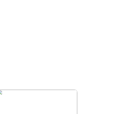
制造线边搬运
方案