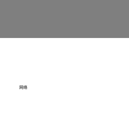
网络
物联网
云资源